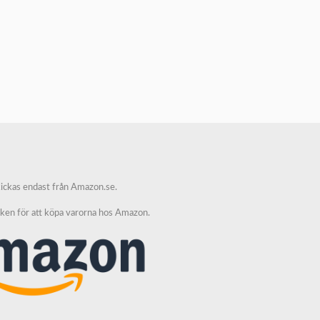
kickas endast från Amazon.se.
nken för att köpa varorna hos Amazon.