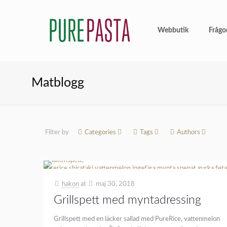
Webbutik
Frågo
Matblogg
Filter by
Categories
Tags
Authors
hakon
at
maj 30, 2018
Grillspett med myntadressing
Grillspett med en läcker sallad med PureRice, vattenmelon