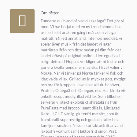
Om rätten
Funderar du ibland på vad du ska laga? Det gör vi
med. Vi har börjat med en ny trend hemma hos
oss, och det är att en gång i månaden vi lagar
maträtt från ett annat land. Inte nog med det, vi
spelar även musik från det landet vi lagar
maträtten ifrån och tittar sedan på film från det
landet oftast på originalspråket. Herregud vad
roligt detta är! Hoppas verkligen att ni testar och
gör era kvällar ännu mer magiska. I kväll väljer vi
Norge. När vi tänker på Norge tänker vi fisk och
idag valde vi lax. Grillad lax är mycket gott, nyttigt
och bra för kroppen. Laxen har allt du behöver,
Protein, Omega3 och Omega6, etc. Här får du ett
enkelt recept med grillad vild lax. Som tillbehör
serverar vi stekt ekologiskt shirataki ris från
PurePasta med broccoli samt dillsås. Lättlagad
Keto-, LCHF-vänlig, glutenfri maträtt, som är
framförallt supernyttig och god och faller hela
familjen i smaken. Ni som kör laktosfritt använd
laktosfri yoghurt samt laktosfritt smör. Psst.