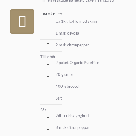
Filmen vi tittade på heter: Vågen från 2015
Ingredienser
Ca 1kg laxfilé med skinn
1 msk olivolja
2 msk citronpeppar
Tillbehör:
2 paket Organic PureRice
20 g smör
400 g broccoli
Salt
Sås
2dl Turkisk yoghurt
½ msk citronpeppar