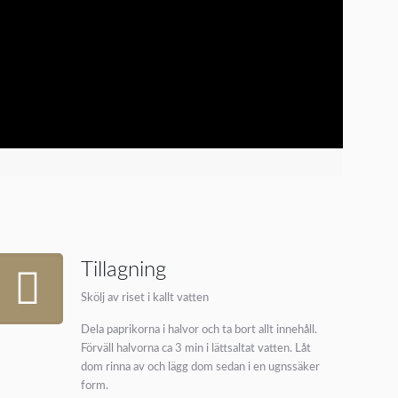
Tillagning
Skölj av riset i kallt vatten
Dela paprikorna i halvor och ta bort allt innehåll.
Förväll halvorna ca 3 min i lättsaltat vatten. Låt
dom rinna av och lägg dom sedan i en ugnssäker
form.