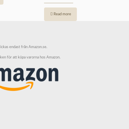
Read more
kickas endast från Amazon.se.
nken för att köpa varorna hos Amazon.