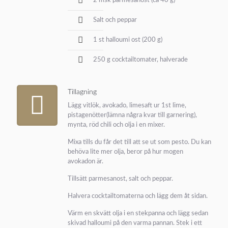
2 msk parmesanost (ca 40 g)
Salt och peppar
1 st halloumi ost (200 g)
250 g cocktailtomater, halverade
Tillagning
Lägg vitlök, avokado, limesaft ur 1st lime,
pistagenötter(lämna några kvar till garnering),
mynta, röd chili och olja i en mixer.
Mixa tills du får det till att se ut som pesto. Du kan
behöva lite mer olja, beror på hur mogen
avokadon är.
Tillsätt parmesanost, salt och peppar.
Halvera cocktailtomaterna och lägg dem åt sidan.
Värm en skvätt olja i en stekpanna och lägg sedan
skivad halloumi på den varma pannan. Stek i ett