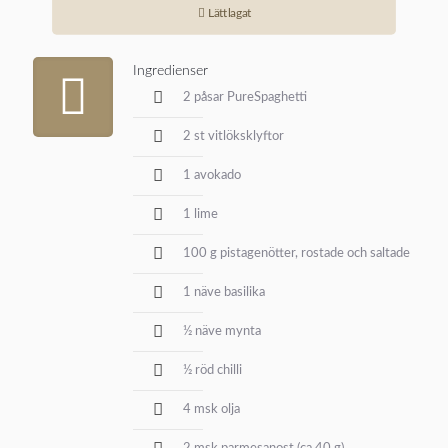
Lättlagat
Ingredienser
2 påsar PureSpaghetti
2 st vitlöksklyftor
1 avokado
1 lime
100 g pistagenötter, rostade och saltade
1 näve basilika
½ näve mynta
½ röd chilli
4 msk olja