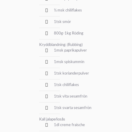
½ msk chiliflakes
1tsk smör
800g-1kg Röding
Kryddblandning: (Rubbing)
1msk paprikapulver
1msk spiskummin
1tsk korianderpulver
1tsk chiliflakes
1tsk vita sesamfrön
1tsk svarta sesamfrön
Kall jalapeñosås
1dl creme fraische