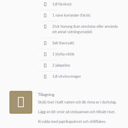
1dl färskost
1 näve koriander (färsk)
2tsk honung (kan uteslutas eller använda
ett annat sötningsmedel)
Salt (havssalt)
1 klyfta vitlök
2 jalapeños
1dl vitvinsvinäger
Tillagning
Skölj riset i kallt vatten och låt rinna av i durkslag.
Lägg en bit smör på stekpannan och tillsätt riset.
Krydda med paprikapulvret och chiliflakes.