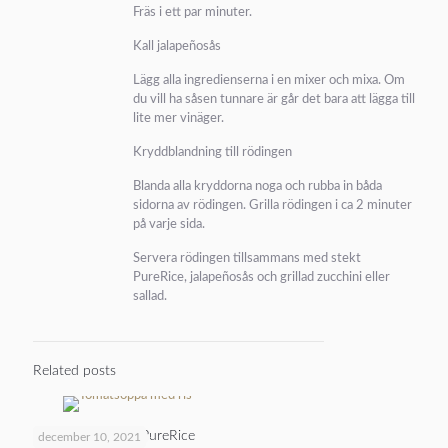
Fräs i ett par minuter.
Kall jalapeñosås
Lägg alla ingredienserna i en mixer och mixa. Om
du vill ha såsen tunnare är går det bara att lägga till
lite mer vinäger.
Kryddblandning till rödingen
Blanda alla kryddorna noga och rubba in båda
sidorna av rödingen. Grilla rödingen i ca 2 minuter
på varje sida.
Servera rödingen tillsammans med stekt
PureRice, jalapeñosås och grillad zucchini eller
sallad.
Related posts
Tomatsoppa med PureRice
december 10, 2021