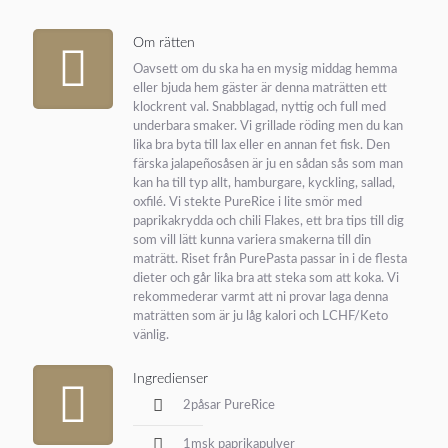
Om rätten
Oavsett om du ska ha en mysig middag hemma
eller bjuda hem gäster är denna maträtten ett
klockrent val. Snabblagad, nyttig och full med
underbara smaker. Vi grillade röding men du kan
lika bra byta till lax eller en annan fet fisk. Den
färska jalapeñosåsen är ju en sådan sås som man
kan ha till typ allt, hamburgare, kyckling, sallad,
oxfilé. Vi stekte PureRice i lite smör med
paprikakrydda och chili Flakes, ett bra tips till dig
som vill lätt kunna variera smakerna till din
maträtt. Riset från PurePasta passar in i de flesta
dieter och går lika bra att steka som att koka. Vi
rekommederar varmt att ni provar laga denna
maträtten som är ju låg kalori och LCHF/Keto
vänlig.
Ingredienser
2påsar PureRice
1msk paprikapulver