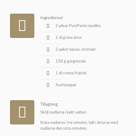
Ingredienser
2 påsar PurePasta noodles
2 dl gröna ärtor
2 paket bacon, strimlad
150 g gorgonzola
1 dl creme fraiché
Svartpeppar
Tillagning
Skölj nudlarna i kallt vatten.
Koka nudlarna i tre minuter, häll i ärtorna med
nudlarna den sista minuten.